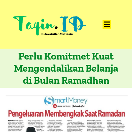
Skip
to
content
Toggle
Home
Navigat
Perlu Komitmet Kuat
Catatan
Mengendalikan Belanja
Artikel
di Bulan Ramadhan
Visualisasi
Data
Presentasi
Media