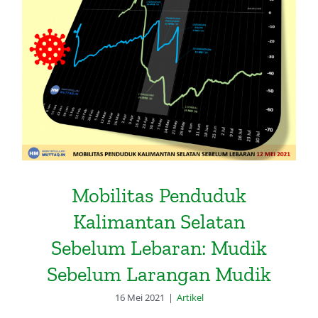
Mobilitas Penduduk Kalimantan
Selatan Sebelum Lebaran: Mudik
Sebelum Larangan Mudik
Mobilitas Penduduk
Kalimantan Selatan
Sebelum Lebaran: Mudik
Sebelum Larangan Mudik
16 Mei 2021
|
Artikel