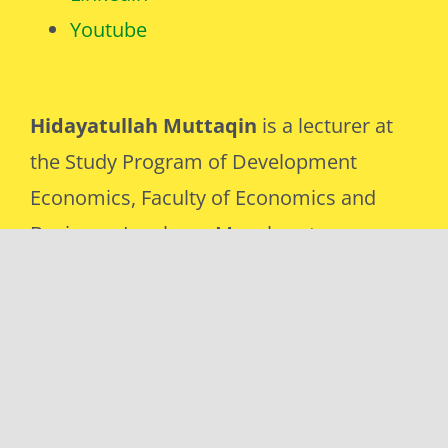
Youtube
Hidayatullah Muttaqin
is a lecturer at
the Study Program of Development
Economics, Faculty of Economics and
Business, Lambung Mangkurat
University, Banjarmasin, Indonesia.
Official page:
https://iesp.ulm.ac.id/hidayatullah-
muttaqin