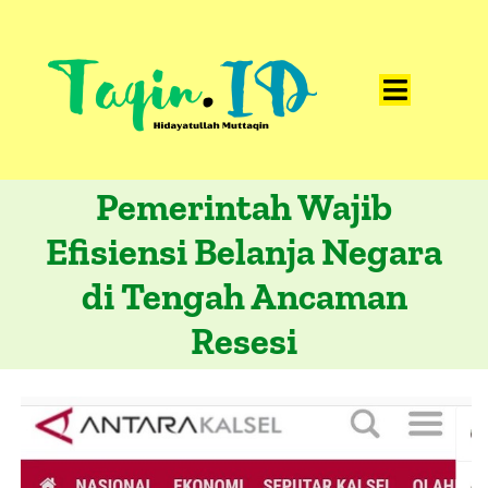
Skip
to
content
Toggle
Home
Navigat
Pemerintah Wajib
Catatan
Efisiensi Belanja Negara
Artikel
di Tengah Ancaman
Visualisasi
Resesi
Data
Presentasi
Media