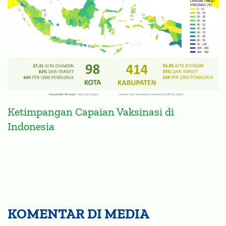
Ketimpangan Capaian Vaksinasi di
Indonesia
KOMENTAR DI MEDIA