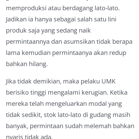
memproduksi atau berdagang lato-lato.
Jadikan ia hanya sebagai salah satu lini
produk saja yang sedang naik
permintaannya dan asumsikan tidak berapa
lama kemudian permintaanya akan redup
bahkan hilang.
Jika tidak demikian, maka pelaku UMK
berisiko tinggi mengalami kerugian. Ketika
mereka telah mengeluarkan modal yang
tidak sedikit, stok lato-lato di gudang masih
banyak, permintaan sudah melemah bahkan
nyaris tidak ada.