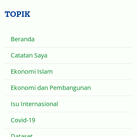
TOPIK
Beranda
Catatan Saya
Ekonomi Islam
Ekonomi dan Pembangunan
Isu Internasional
Covid-19
Dataset