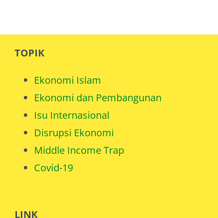
TOPIK
Ekonomi Islam
Ekonomi dan Pembangunan
Isu Internasional
Disrupsi Ekonomi
Middle Income Trap
Covid-19
LINK