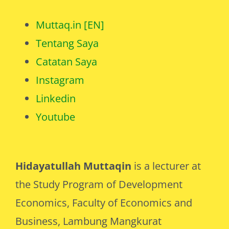
Muttaq.in [EN]
Tentang Saya
Catatan Saya
Instagram
Linkedin
Youtube
Hidayatullah Muttaqin
is a lecturer at
the Study Program of Development
Economics, Faculty of Economics and
Business, Lambung Mangkurat
University, Banjarmasin, Indonesia.