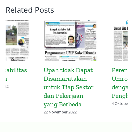
Related Posts
Perencanaan
Subsidi Mobil dan
Umroh Sesuaikan
Kendaraan Listrik
dengan
Untungkan
Penghasilan
Importir
4 Oktober 2022
28 Desember 2022