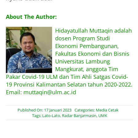
About The Author:
Hidayatullah Muttaqin adalah
dosen Program Studi
Ekonomi Pembangunan,
Fakultas Ekonomi dan Bisnis
Universitas Lambung
Mangkurat, anggota Tim
Pakar Covid-19 ULM dan Tim Ahli Satgas Covid-
19 Provinsi Kalimantan Selatan tahun 2020-2022.
Email: muttaqin@ulm.ac.id
Published On: 17 Januari 2023
Categories:
Media Cetak
Tags:
Lato-Lato
,
Radar Banjarmasin
,
UMK