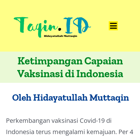
Skip
to
content
Toggle
Home
Navigat
Catatan
Ketimpangan Capaian
Vaksinasi di Indonesia
Artikel
Visualisasi
Oleh Hidayatullah Muttaqin
Data
Presentasi
Perkembangan vaksinasi Covid-19 di
Media
Indonesia terus mengalami kemajuan. Per 4