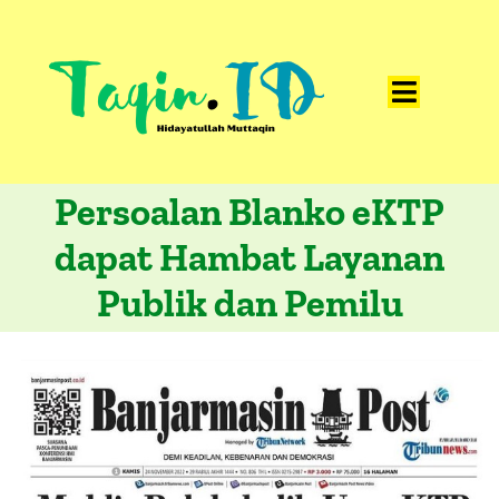
Skip
to
content
Toggle
Home
Navigat
Persoalan Blanko eKTP
Catatan
dapat Hambat Layanan
Artikel
Publik dan Pemilu
Visualisasi
Data
Presentasi
Media