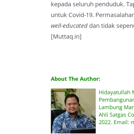
kepada seluruh penduduk. Ta
untuk Covid-19. Permasalahan
well-educated
dan tidak sepe
[Muttaq.in]
About The Author:
Hidayatullah
Pembangunan,
Lambung Mang
Ahli Satgas C
2022. Email: 