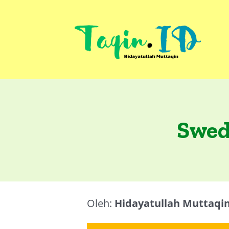
Skip
to
content
Swed
Oleh:
Hidayatullah Muttaqi