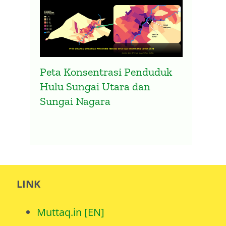
Mobilitas Penduduk Kalimantan
Ketim
Selatan Setelah Lebaran dan
di In
Covid-19
5 Oktobe
30 Mei 2021
Peta Konsentrasi Penduduk
Hulu Sungai Utara dan
Sungai Nagara
LINK
Muttaq.in [EN]