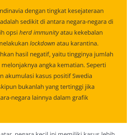
ndinavia dengan tingkat kesejateraan
adalah sedikit di antara negara-negara di
ih opsi
herd immunity
atau kekebalan
 melakukan
lockdown
atau karantina.
n hasil negatif, yaitu tingginya jumlah
n melonjaknya angka kematian. Seperti
tren akumulasi kasus positif Swedia
pun bukanlah yang tertinggi jika
ra-negara lainnya dalam grafik
tar, negara kecil ini memiliki kasus lebih