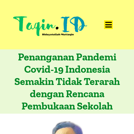
Skip
to
content
Toggle
Home
Navigat
Penanganan Pandemi
Catatan
Covid-19 Indonesia
Artikel
Semakin Tidak Terarah
Visualisasi
dengan Rencana
Data
Pembukaan Sekolah
Presentasi
Media