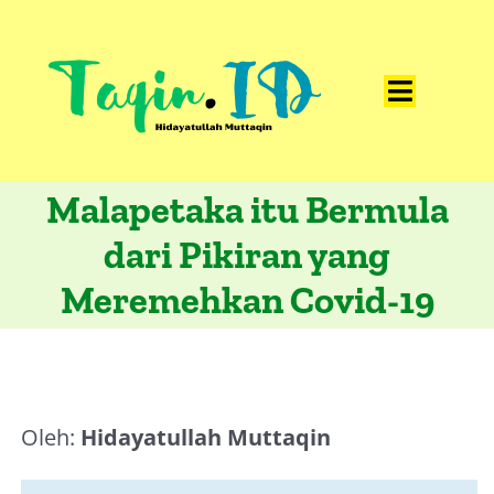
Skip
to
content
Toggle
Home
Navigat
Malapetaka itu Bermula
Catatan
dari Pikiran yang
Artikel
Meremehkan Covid-19
Visualisasi
Data
Presentasi
Oleh:
Hidayatullah Muttaqin
Media