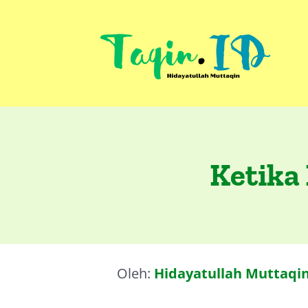
Skip
to
content
Ketika 
Oleh:
Hidayatullah Muttaqi