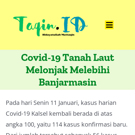
Skip
to
content
Toggle
Home
Navigat
Covid-19 Tanah Laut
Catatan
Melonjak Melebihi
Artikel
Banjarmasin
Visualisasi
Data
Pada hari Senin 11 Januari, kasus harian
Presentasi
Covid-19 Kalsel kembali berada di atas
Media
angka 100, yaitu 114 kasus konfirmasi baru.