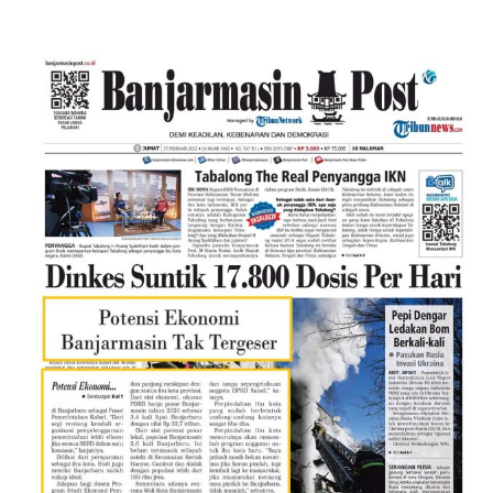
Soal Pemindahan Ibu Kota
Proovinsi: “Potensi Ekonomi
Banjarmasin Tak Tergeser”
(Banjarmasin Post, 25 Februari
2022)