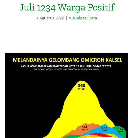
Juli 1234 Warga Positif
1 Agustus 2022
|
Visualisasi Data
Grafik Melandainya Gelombang
Omicron Kalimantan Selatan:
Tetap Waspada dan Prokes