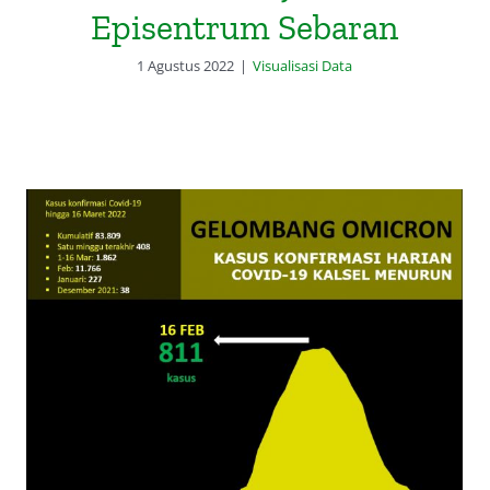
Episentrum Sebaran
1 Agustus 2022
|
Visualisasi Data
Grafik Melandainya Gelombang
Covid-19 Kalsel di Era Omicron:
Tetap Waspada