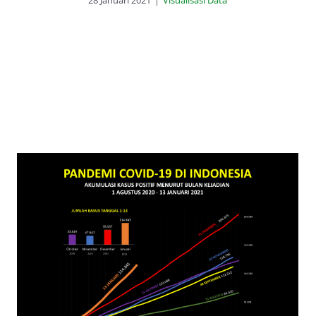
28 Januari 2021
|
Visualisasi Data
Astaghfirullah, Covid-19 Indonesia
Menembus Rekor 11 Ribu Kasus dan
306 Kematian Harian