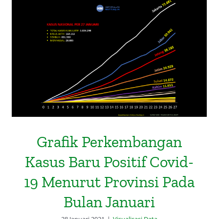
Grafik Perkembangan Kasus Baru
Positif Covid-19 Menurut Provinsi
Pada Bulan Januari
Grafik Perkembangan
Kasus Baru Positif Covid-
19 Menurut Provinsi Pada
Bulan Januari