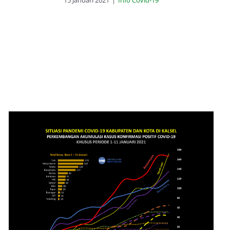
15 Januari 2021
|
Info Covid-19
Covid-19 Tanah Laut Melonjak
Melebihi Banjarmasin