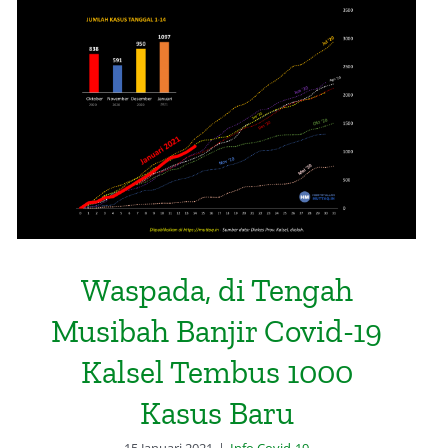
Waspada, di Tengah Musibah
Banjir Covid-19 Kalsel Tembus
1000 Kasus Baru
Waspada, di Tengah
Musibah Banjir Covid-19
Kalsel Tembus 1000
Kasus Baru