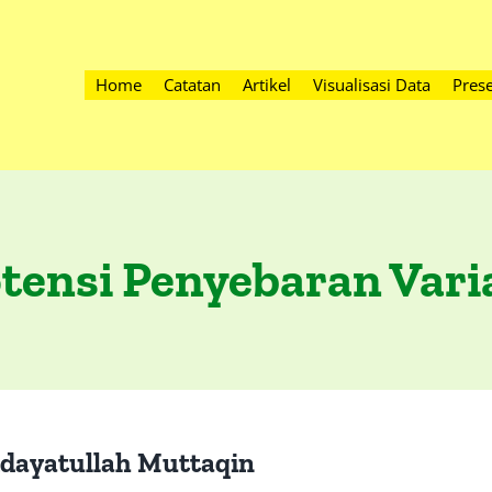
Home
Catatan
Artikel
Visualisasi Data
Prese
otensi Penyebaran Var
idayatullah Muttaqin