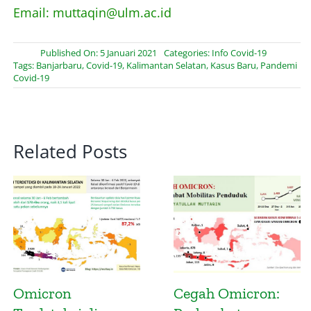
Email: muttaqin@ulm.ac.id
Published On: 5 Januari 2021
Categories:
Info Covid-19
Tags:
Banjarbaru
,
Covid-19
,
Kalimantan Selatan
,
Kasus Baru
,
Pandemi
Covid-19
Related Posts
n:
Mitigasi Potensi
Infografis