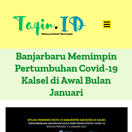
Skip
to
content
Toggle
Home
Navigat
Banjarbaru Memimpin
Catatan
Pertumbuhan Covid-19
Artikel
Kalsel di Awal Bulan
Visualisasi
Januari
Data
Presentasi
Media