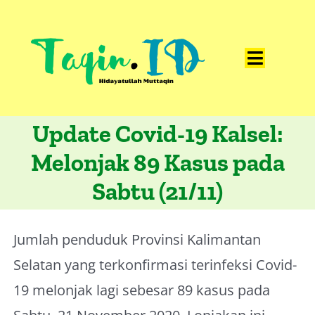
Skip
to
content
Toggle
Home
Navigat
Update Covid-19 Kalsel:
Catatan
Melonjak 89 Kasus pada
Artikel
Sabtu (21/11)
Visualisasi
Data
Jumlah penduduk Provinsi Kalimantan
Presentasi
Selatan yang terkonfirmasi terinfeksi Covid-
Media
19 melonjak lagi sebesar 89 kasus pada