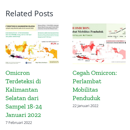
Related Posts
n:
Mitigasi Potensi
Infografis
Penyebaran Varian
Gelombang
Omicron
Keempat Cov
Kalimantan
28 November 2021
Selatan dan
Omicron
10 Februari 2022