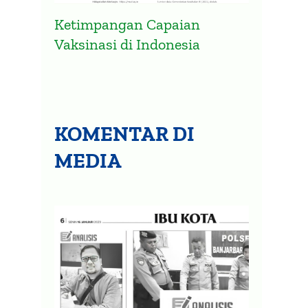
Ketimpangan Capaian
Vaksinasi di Indonesia
Mitigasi Potensi Penyebaran
Infog
Varian Omicron
Covid
Omic
28 November 2021
10 Febru
KOMENTAR DI
MEDIA