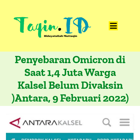
Skip
to
content
Toggle
Home
Navigat
Penyebaran Omicron di
Catatan
Saat 1,4 Juta Warga
Artikel
Kalsel Belum Divaksin
Visualisasi
)Antara, 9 Februari 2022)
Data
Presentasi
Media