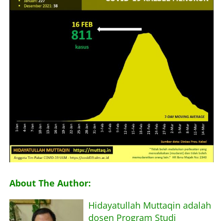
About Me
About The Author:
Hidayatullah Muttaqin adalah
dosen Program Studi