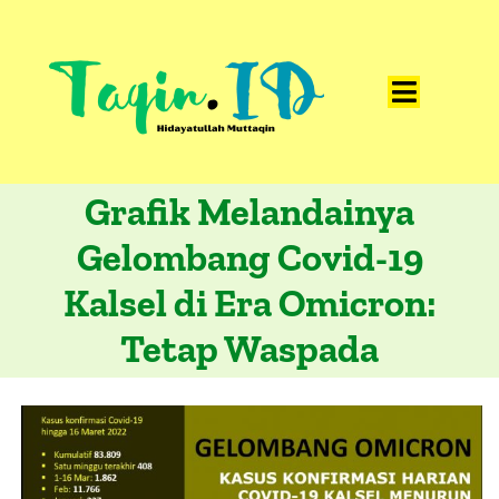
Skip
to
content
Toggle
Home
Navigat
Grafik Melandainya
Catatan
Gelombang Covid-19
Artikel
Kalsel di Era Omicron:
Visualisasi
Tetap Waspada
Data
Presentasi
Media