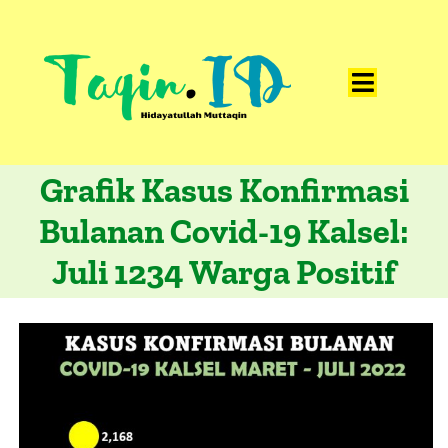
Skip
to
content
Toggle
Home
Navigat
Grafik Kasus Konfirmasi
Catatan
Bulanan Covid-19 Kalsel:
Artikel
Juli 1234 Warga Positif
Visualisasi
Data
Presentasi
Media