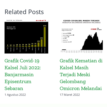
Related Posts
Grafik
Peta Konsentrasi
Melandainya
Penduduk Hulu
Gelombang Covid-
Sungai Utara dan
19 Kalsel di Era
Sungai Nagara
Omicron: Tetap
20 Januari 2023
Waspada
17 Maret 2022