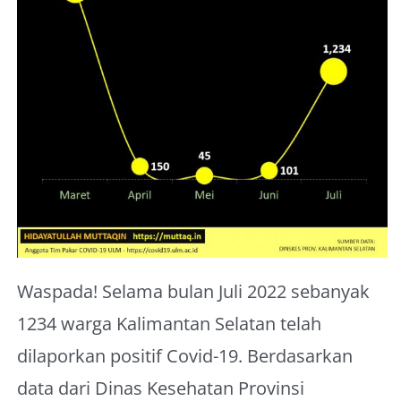
About Me
Waspada! Selama bulan Juli 2022 sebanyak
1234 warga Kalimantan Selatan telah
dilaporkan positif Covid-19. Berdasarkan
data dari Dinas Kesehatan Provinsi