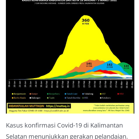
About Me
Kasus konfirmasi Covid-19 di Kalimantan
Selatan menunjukkan gerakan pelandaian.