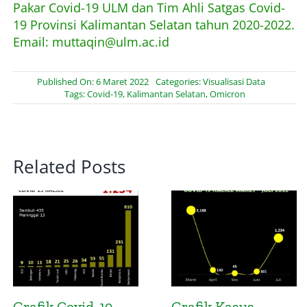
Pakar Covid-19 ULM dan Tim Ahli Satgas Covid-
19 Provinsi Kalimantan Selatan tahun 2020-2022.
Email: muttaqin@ulm.ac.id
Published On: 6 Maret 2022
Categories:
Visualisasi Data
Tags:
Covid-19
,
Kalimantan Selatan
,
Omicron
Related Posts
Grafik Kematian di
Peta Konsentrasi