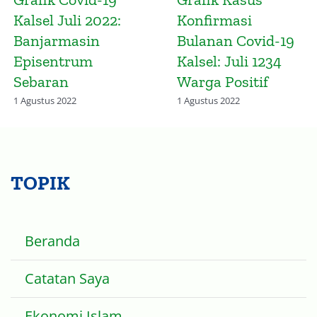
Kalsel Masih
Penduduk Hulu
Terjadi Meski
Sungai Utara dan
Gelombang
Sungai Nagara
Omicron Melandai
20 Januari 2023
17 Maret 2022
TOPIK
Beranda
Catatan Saya
Ekonomi Islam