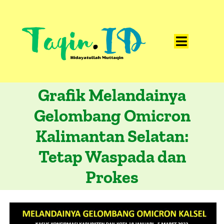
Skip
to
content
Toggle
Home
Navigat
Grafik Melandainya
Catatan
Gelombang Omicron
Artikel
Kalimantan Selatan:
Visualisasi
Tetap Waspada dan
Data
Prokes
Presentasi
Media