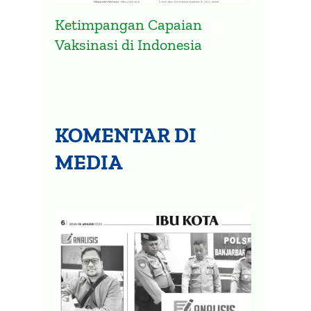
Ketimpangan Capaian
Vaksinasi di Indonesia
Grafik Kematian di Kalsel Masih
Peta 
Terjadi Meski Gelombang
Sunga
Omicron Melandai
20 Janua
17 Maret 2022
KOMENTAR DI
MEDIA