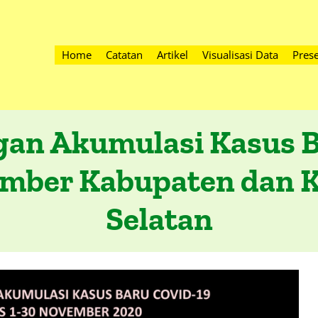
Home
Catatan
Artikel
Visualisasi Data
Prese
an Akumulasi Kasus B
mber Kabupaten dan K
Selatan