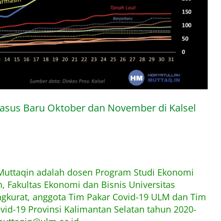
asus Baru Oktober dan November di Kalsel
 Muttaqin adalah dosen Program Studi Ekonomi
 Fakultas Ekonomi dan Bisnis Universitas
kurat, anggota Tim Pakar Covid-19 ULM dan Tim
ovid-19 Provinsi Kalimantan Selatan tahun 2020-