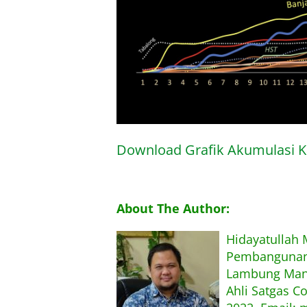
Download Grafik Akumulasi K
About The Author:
Hidayatullah
Pembangunan,
Lambung Mang
Ahli Satgas C