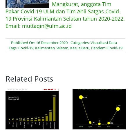
Mangkurat, anggota Tim
Pakar Covid-19 ULM dan Tim Ahli Satgas Covid-
19 Provinsi Kalimantan Selatan tahun 2020-2022.
Email: muttaqin@ulm.ac.id
Published On: 16 Desember 2020
Categories:
Visualisasi Data
Tags:
Covid-19
,
Kalimantan Selatan
,
Kasus Baru
,
Pandemi Covid-19
Related Posts