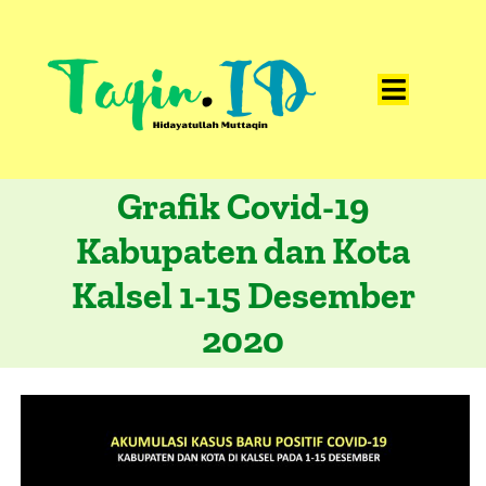
Skip
to
content
Toggle
Home
Navigat
Grafik Covid-19
Catatan
Kabupaten dan Kota
Artikel
Kalsel 1-15 Desember
Visualisasi
2020
Data
Presentasi
Media