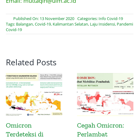
Email: muttaqin@ulm.ac.id
Published On: 13 November 2020
Categories:
Info Covid-19
Tags:
Balangan
,
Covid-19
,
Kalimantan Selatan
,
Laju Insidensi
,
Pandemi
Covid-19
Related Posts
on:
Mitigasi Potensi
Infografis
Penyebaran Varian
Gelomban