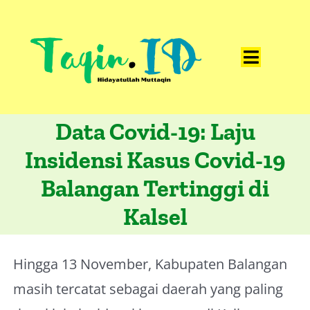
Skip
to
content
Toggle
Home
Navigat
Data Covid-19: Laju
Catatan
Insidensi Kasus Covid-19
Artikel
Balangan Tertinggi di
Visualisasi
Kalsel
Data
Presentasi
Hingga 13 November, Kabupaten Balangan
Media
masih tercatat sebagai daerah yang paling