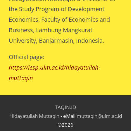
the Study Program of Development
Economics, Faculty of Economics and
Business, Lambung Mangkurat
University, Banjarmasin, Indonesia.
Official page:
https://iesp.ulm.ac.id/hidayatullah-
muttaqin
TAQIN.ID
Hidayatullah Muttaqin
- eMail
muttaqin@ulm.ac.id
©2026