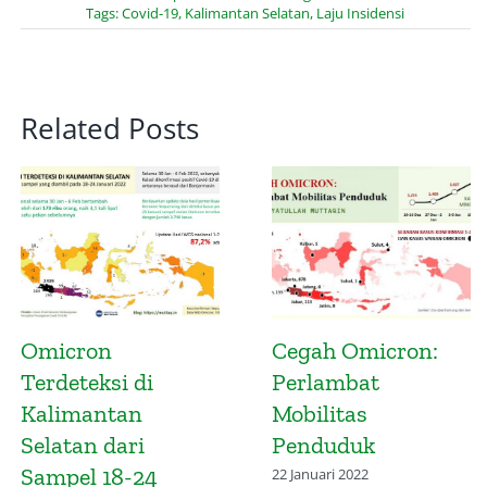
Tags:
Covid-19
,
Kalimantan Selatan
,
Laju Insidensi
Related Posts
Mitigasi Potensi
Infografis
Penyebaran Varian
Gelombang
Omicron
Keempat Covid-19
Kalimantan
28 November 2021
Selatan dan