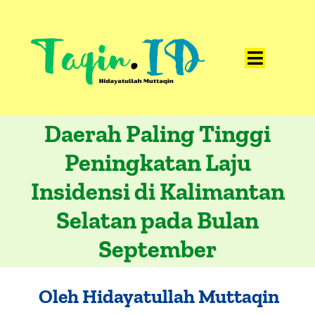
Skip
to
content
Toggle
Home
Navigat
Daerah Paling Tinggi
Catatan
Peningkatan Laju
Artikel
Insidensi di Kalimantan
Visualisasi
Selatan pada Bulan
Data
September
Presentasi
Media
Oleh
Hidayatullah Muttaqin