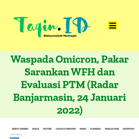
Skip
to
content
Toggle
Home
Navigat
Waspada Omicron, Pakar
Catatan
Sarankan WFH dan
Artikel
Evaluasi PTM (Radar
Visualisasi
Banjarmasin, 24 Januari
Data
2022)
Presentasi
Media