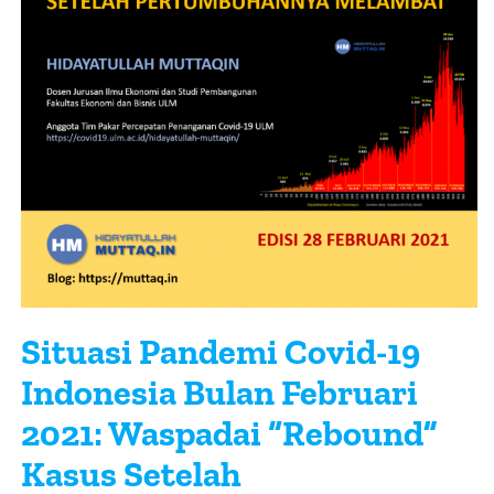
About Me
Situasi Pandemi Covid-19
Indonesia Bulan Februari
2021: Waspadai “Rebound”
Kasus Setelah