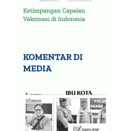
Ketimpangan Capaian
Vaksinasi di Indonesia
KOMENTAR DI
Presidensi G20 Indonesia
Pemer
Diharapkan Atasi Ketimpangan
Belan
MEDIA
Vaksinasi Global
Anca
2 April 2022
14 Nove