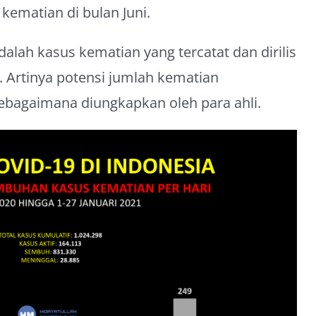
 kematian di bulan Juni.
dalah kasus kematian yang tercatat dan dirilis
. Artinya potensi jumlah kematian
sebagaimana diungkapkan oleh para ahli.