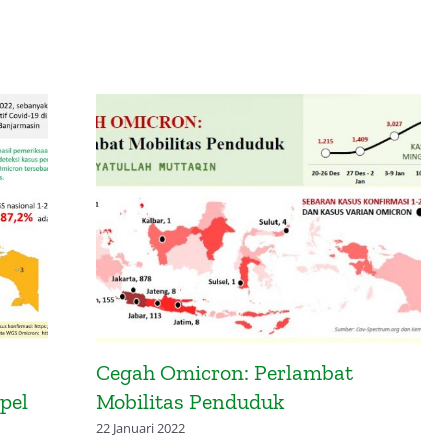
on: Perlambat
Mitigasi Potensi Pe
enduduk
Varian Omicron
28 November 2021