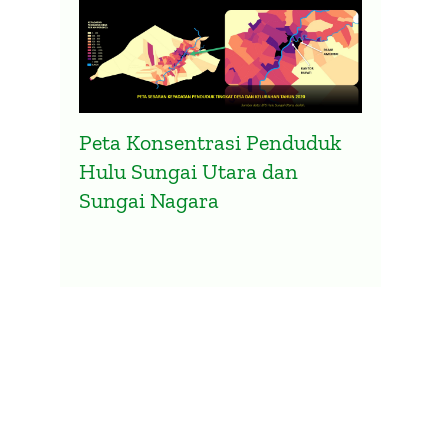
Peta Konsentrasi Penduduk
Hulu Sungai Utara dan
Sungai Nagara
nyebaran
Infografis Gelombang Keem
Covid-19 Kalimantan Selata
Omicron