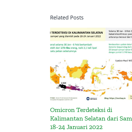
Related Posts
ron Terdeteksi di
Cegah Omicr
mantan Selatan dari Sampel
Mobilitas P
 Januari 2022
22 Januari 2022