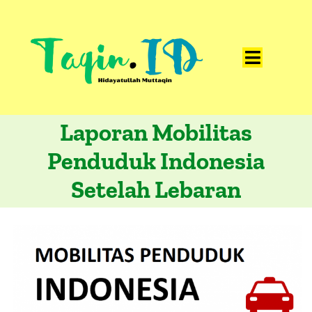
Skip
to
content
Toggle
Home
Navigat
Laporan Mobilitas
Catatan
Penduduk Indonesia
Artikel
Setelah Lebaran
Visualisasi
Data
Presentasi
Media