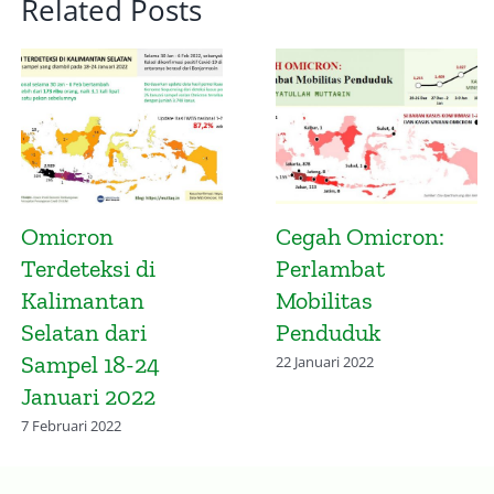
Related Posts
:
Mitigasi Potensi
Infografis
Penyebaran Varian
Gelombang
Omicron
Keempat Covi
Kalimantan
28 November 2021
Selatan dan
Omicron
10 Februari 2022