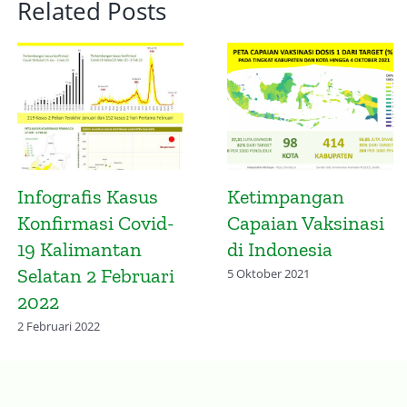
Related Posts
Simalakama
Waspada! Kalsel
Pembelajaran
Masuk Gelombang
Tatap Muka
Keempat Covid-19
27 September 2021
4 Februari 2022
TOPIK