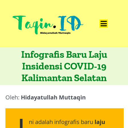
Skip
to
content
Toggle
Home
Navigat
Infografis Baru Laju
Catatan
Insidensi COVID-19
Artikel
Kalimantan Selatan
Visualisasi
Data
Oleh:
Hidayatullah Muttaqin
Presentasi
Media
ni adalah infografis baru
laju