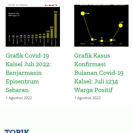
Grafik Kematian di
Peta Konsentrasi
Kalsel Masih
Penduduk Hulu
Terjadi Meski
Sungai Utara dan
Gelombang
Sungai Nagara
Omicron Melandai
20 Januari 2023
17 Maret 2022
TOPIK