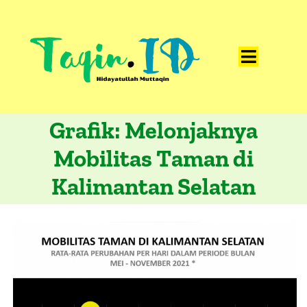
Skip
to
content
Toggle
Home
Navigat
Grafik: Melonjaknya
Catatan
Mobilitas Taman di
Artikel
Kalimantan Selatan
Visualisasi
Data
Presentasi
Media