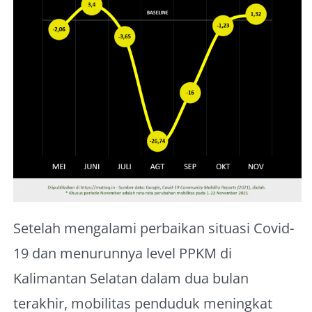
About Me
Setelah mengalami perbaikan situasi Covid-
19 dan menurunnya level PPKM di
Kalimantan Selatan dalam dua bulan
terakhir, mobilitas penduduk meningkat