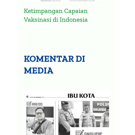
Grafik Kematian di Kalsel Masih
Peta 
Ketimpangan Capaian
Terjadi Meski Gelombang
Sunga
Vaksinasi di Indonesia
Omicron Melandai
20 Janua
17 Maret 2022
KOMENTAR DI
MEDIA