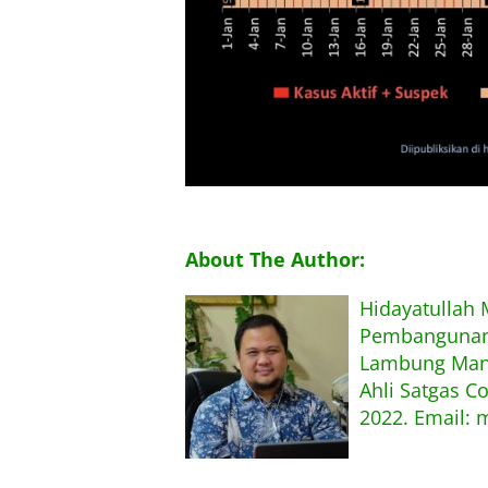
About The Author:
Hidayatullah
Pembangunan,
Lambung Mang
Ahli Satgas C
2022. Email: 