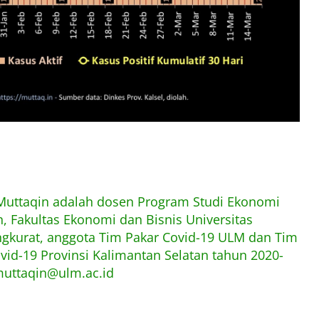
 Muttaqin adalah dosen Program Studi Ekonomi
 Fakultas Ekonomi dan Bisnis Universitas
kurat, anggota Tim Pakar Covid-19 ULM dan Tim
ovid-19 Provinsi Kalimantan Selatan tahun 2020-
muttaqin@ulm.ac.id