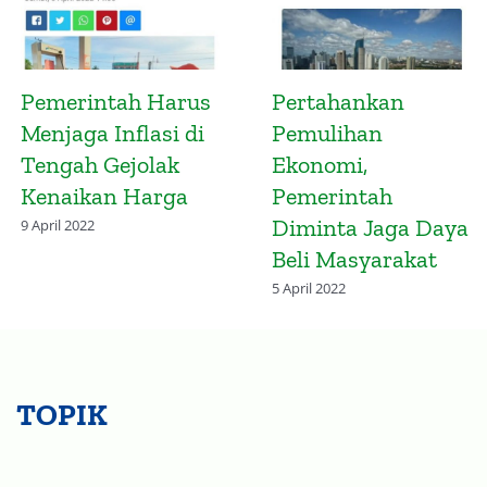
Presidensi G20
Pemerintah Wajib
Indonesia
Efisiensi Belanja
Diharapkan Atasi
Negara di Tengah
Ketimpangan
Ancaman Resesi
Vaksinasi Global
14 November 2022
2 April 2022
TOPIK
Beranda