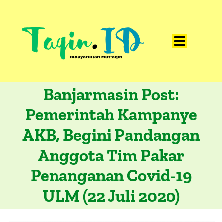
Skip
to
content
Toggle
Home
Navigat
Banjarmasin Post:
Catatan
Pemerintah Kampanye
Artikel
AKB, Begini Pandangan
Visualisasi
Anggota Tim Pakar
Data
Penanganan Covid-19
Presentasi
ULM (22 Juli 2020)
Media