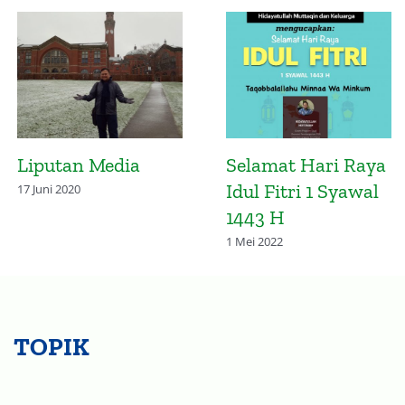
n Media
Selamat Hari Raya
Mater
Idul Fitri 1 Syawal
Tant
0
1443 H
Peme
Daera
1 Mei 2022
Norm
27 Juli 2
TOPIK