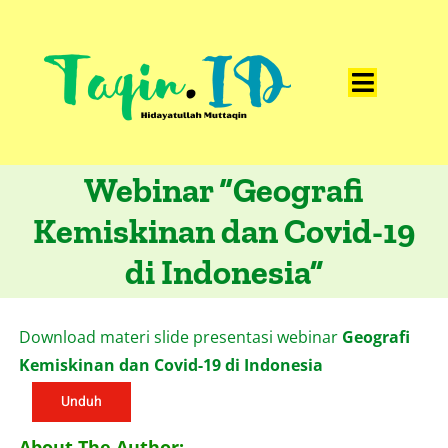
Skip
to
content
Toggle
Home
Navigat
Webinar “Geografi
Catatan
Kemiskinan dan Covid-19
Artikel
di Indonesia”
Visualisasi
Data
Download materi slide presentasi webinar
Geografi
Presentasi
Kemiskinan dan Covid-19 di Indonesia
Unduh
Media
About The Author: