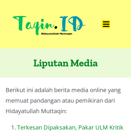
Skip
to
content
Toggle
Home
Navigat
Catatan
Liputan Media
Artikel
Visualisasi
Berikut ini adalah berita media online yang
Data
memuat pandangan atau pemikiran dari
Presentasi
Hidayatullah Muttaqin:
Media
Terkesan Dipaksakan, Pakar ULM Kritik