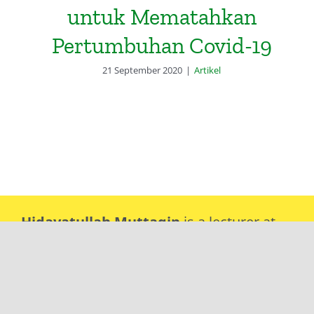
untuk Mematahkan
Pertumbuhan Covid-19
21 September 2020
|
Artikel
Hidayatullah Muttaqin
is a lecturer at
the Study Program of Development
Economics, Faculty of Economics and
Business, Lambung Mangkurat