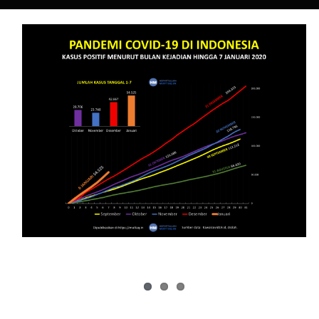
Kebijakan Pembatasan Mobilitas
Penduduk yang Terlambat dan
Setengah Hati