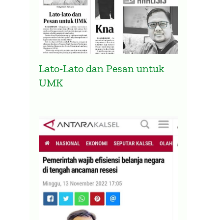
Presidensi G20 Indonesia
Pemer
Lato-Lato dan Pesan untuk
Diharapkan Atasi Ketimpangan
Belan
UMK
Vaksinasi Global
Anca
2 April 2022
14 Nove