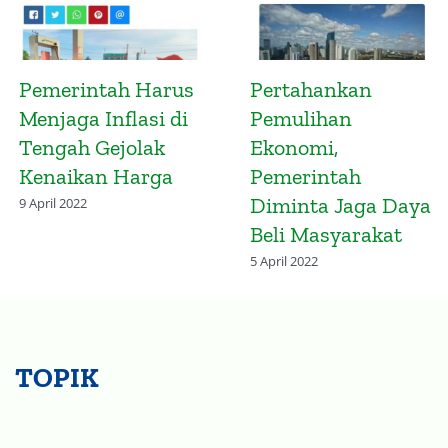
Presidensi G20
Pemerintah Wajib
Indonesia
Efisiensi Belanja
Diharapkan Atasi
Negara di Tengah
Ketimpangan
Ancaman Resesi
Vaksinasi Global
14 November 2022
2 April 2022
TOPIK
Beranda