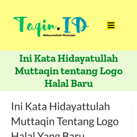
Skip
to
content
Toggle
Home
Navigat
Ini Kata Hidayatullah
Catatan
Muttaqin tentang Logo
Artikel
Halal Baru
Visualisasi
Data
Presentasi
Media