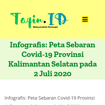
Skip
to
content
Toggle
Home
Navigat
Infografis: Peta Sebaran
Catatan
Covid-19 Provinsi
Artikel
Kalimantan Selatan pada
Visualisasi
2 Juli 2020
Data
Presentasi
Media
Infografis: Peta Sebaran Covid-19 Provinsi