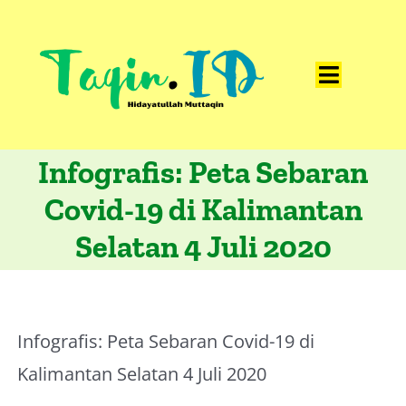
Skip
to
content
Toggle
Home
Navigat
Infografis: Peta Sebaran
Catatan
Covid-19 di Kalimantan
Artikel
Selatan 4 Juli 2020
Visualisasi
Data
Presentasi
Infografis: Peta Sebaran Covid-19 di
Media
Kalimantan Selatan 4 Juli 2020