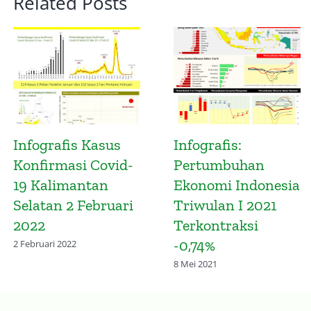
Related Posts
asus
Infografis:
Infografis:
Covid-
Pertumbuhan
Pertumbu
an
Ekonomi Indonesia
Ekonomi
bruari
Triwulan I 2021
Kalimanta
Terkontraksi
Selatan Tr
-0,74%
IV 2020
Terkontrak
8 Mei 2021
-2,93%
8 Mei 2021