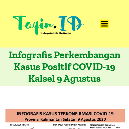
Skip
to
content
Toggle
Home
Navigat
Infografis Perkembangan
Catatan
Kasus Positif COVID-19
Artikel
Kalsel 9 Agustus
Visualisasi
Data
Presentasi
Media