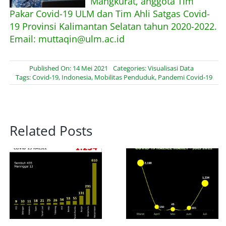
Mangkurat, anggota Tim
Pakar Covid-19 ULM dan Tim Ahli Satgas Covid-
19 Provinsi Kalimantan Selatan tahun 2020-2022.
Email: muttaqin@ulm.ac.id
Published On: 14 Mei 2021
Categories:
Visualisasi Data
Tags:
Covid-19
,
Indonesia
,
Mobilitas Penduduk
,
Pandemi Covid-19
Related Posts