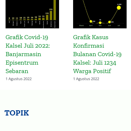
Grafik Kematian di
Peta Konsentrasi
Kalsel Masih
Penduduk Hulu
Terjadi Meski
Sungai Utara dan
Gelombang
Sungai Nagara
Omicron Melandai
20 Januari 2023
17 Maret 2022
TOPIK