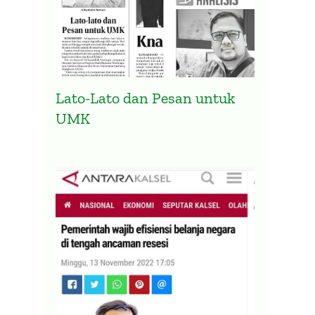
Grafik Kematian di Kalsel Masih
Peta 
Terjadi Meski Gelombang
Sunga
Omicron Melandai
20 Janua
Lato-Lato dan Pesan untuk
17 Maret 2022
UMK