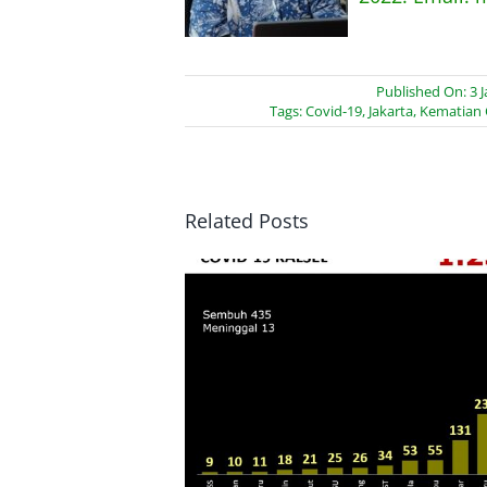
Published On: 3 J
Tags:
Covid-19
,
Jakarta
,
Kematian 
Related Posts