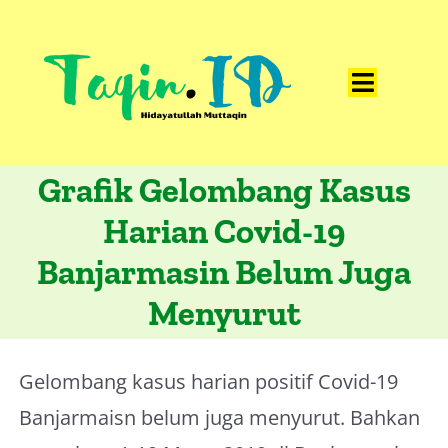
Skip
to
content
Toggle
Home
Navigat
Grafik Gelombang Kasus
Catatan
Harian Covid-19
Artikel
Banjarmasin Belum Juga
Visualisasi
Menyurut
Data
Presentasi
Gelombang kasus harian positif Covid-19
Media
Banjarmaisn belum juga menyurut. Bahkan