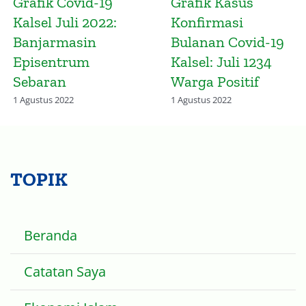
Grafik Kematian di
Peta Konsentrasi
Kalsel Masih
Penduduk Hulu
Terjadi Meski
Sungai Utara dan
Gelombang
Sungai Nagara
Omicron Melandai
20 Januari 2023
17 Maret 2022
TOPIK
Beranda
Catatan Saya