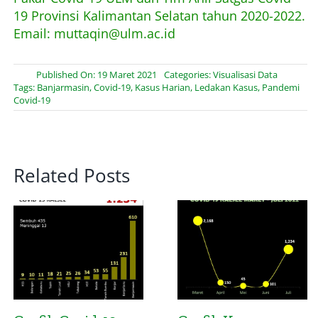
19 Provinsi Kalimantan Selatan tahun 2020-2022.
Email: muttaqin@ulm.ac.id
Published On: 19 Maret 2021
Categories:
Visualisasi Data
Tags:
Banjarmasin
,
Covid-19
,
Kasus Harian
,
Ledakan Kasus
,
Pandemi
Covid-19
Related Posts