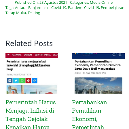
Published On: 28 Agustus 2021
Categories:
Media Online
Tags:
Antara
,
Banjarmasin
,
Covid-19
,
Pandemi Covid-19
,
Pembelajaran
Tatap Muka
,
Testing
Related Posts
Presidensi G20
Pemerintah Wajib
Indonesia
Efisiensi Belanja
Diharapkan Atasi
Negara di Tengah
Ketimpangan
Ancaman Resesi