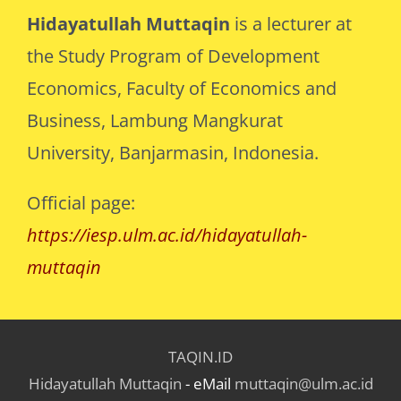
the Study Program of Development
Economics, Faculty of Economics and
Business, Lambung Mangkurat
University, Banjarmasin, Indonesia.
Official page:
https://iesp.ulm.ac.id/hidayatullah-
muttaqin
TAQIN.ID
Hidayatullah Muttaqin
- eMail
muttaqin@ulm.ac.id
©2026