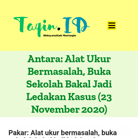
Skip
to
content
Toggle
Home
Navigat
Antara: Alat Ukur
Catatan
Bermasalah, Buka
Artikel
Sekolah Bakal Jadi
Visualisasi
Ledakan Kasus (23
Data
November 2020)
Presentasi
Media