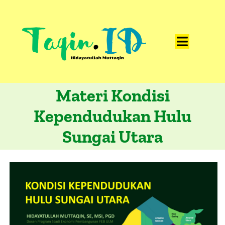
Skip
to
content
Toggle
Home
Navigat
Materi Kondisi
Catatan
Kependudukan Hulu
Artikel
Sungai Utara
Visualisasi
Data
Presentasi
Media