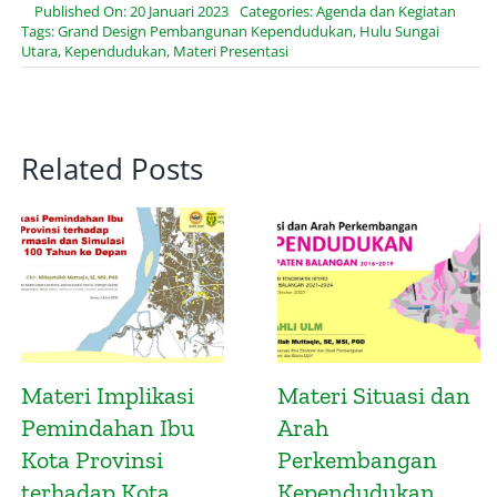
Published On: 20 Januari 2023
Categories:
Agenda dan Kegiatan
Tags:
Grand Design Pembangunan Kependudukan
,
Hulu Sungai
Utara
,
Kependudukan
,
Materi Presentasi
Related Posts
Materi Big Data,
Materi Kajian
Digitalisasi,
Prospek
Inovasi dan
Pertumbuhan
Pembangunan
Ekonomi Kota